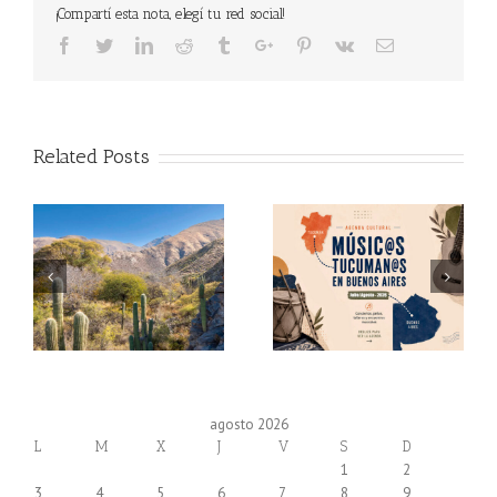
¡Compartí esta nota, elegí tu red social!
Facebook
Twitter
Linkedin
Reddit
Tumblr
Google+
Pinterest
Vk
Email
Related Posts
agosto 2026
L
M
X
J
V
S
D
1
2
3
4
5
6
7
8
9