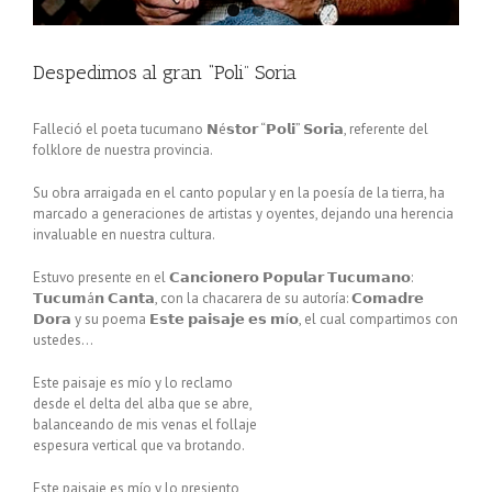
Despedimos al gran “Poli” Soria
Falleció el poeta tucumano 𝗡é𝘀𝘁𝗼𝗿 “𝗣𝗼𝗹𝗶” 𝗦𝗼𝗿𝗶𝗮, referente del
folklore de nuestra provincia.
Su obra arraigada en el canto popular y en la poesía de la tierra, ha
marcado a generaciones de artistas y oyentes, dejando una herencia
invaluable en nuestra cultura.
Estuvo presente en el 𝗖𝗮𝗻𝗰𝗶𝗼𝗻𝗲𝗿𝗼 𝗣𝗼𝗽𝘂𝗹𝗮𝗿 𝗧𝘂𝗰𝘂𝗺𝗮𝗻𝗼:
𝗧𝘂𝗰𝘂𝗺á𝗻 𝗖𝗮𝗻𝘁𝗮, con la chacarera de su autoría: 𝗖𝗼𝗺𝗮𝗱𝗿𝗲
𝗗𝗼𝗿𝗮 y su poema 𝗘𝘀𝘁𝗲 𝗽𝗮𝗶𝘀𝗮𝗷𝗲 𝗲𝘀 𝗺í𝗼, el cual compartimos con
ustedes…
Este paisaje es mío y lo reclamo
desde el delta del alba que se abre,
balanceando de mis venas el follaje
espesura vertical que va brotando.
Este paisaje es mío y lo presiento