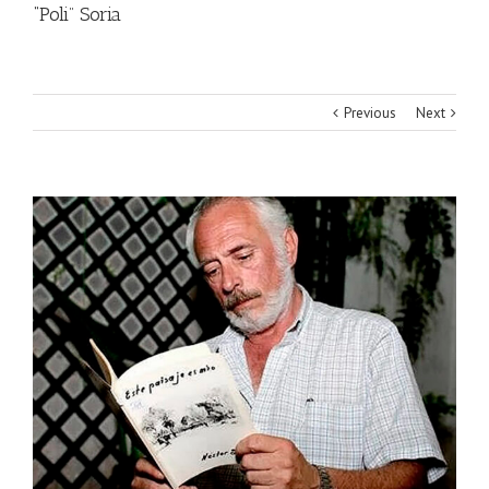
“Poli” Soria
Previous
Next
View
Larger
Image