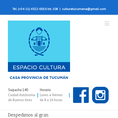
Tel. (+54 11) 4322-0010 int. 108
|
culturatucumana@gmail.com
Suipacha 140
Horario
|
|
Ciudad Autónoma
Lunes a Viernes
de Buenos Aires
de 8 a 16 horas
Despedimos al gran