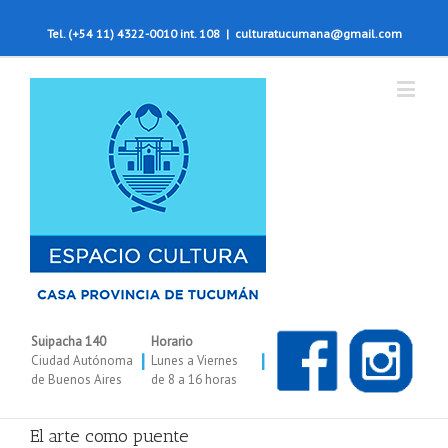
Tel. (+54 11) 4322-0010 int. 108
|
culturatucumana@gmail.com
Suipacha 140
Horario
|
|
Ciudad Autónoma
Lunes a Viernes
de Buenos Aires
de 8 a 16 horas
El arte como puente