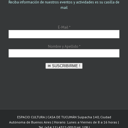
Reciba información de nuestros eventos y actividades es su casilla de
mail
E-Mail
*
Nombre y Apellido
*
✉ SUSCRIBIRME !
ESPACIO CULTURA | CASA DE TUCUMÁN Suipacha 140, Ciudad
Autónoma de Buenos Aires | Horario: Lunes a Viernes de 8 a 16 horas |
Tel. (+54 11) 4322-0010 int. 108 |