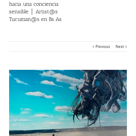
hacia una conciencia
sensible │ Artist@s
Tucuman@s en Bs As
Previous
Next
View
Larger
Image