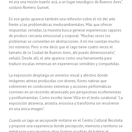
mí era una misión traerlo acá, a un lugar neurálgico de Buenos Aires”,
sostuvo Romero Gunset.
En ese gesto aparece también una reflexión sobre el rol del arte
frente a las problemáticas medioambientales. Más que ofrecer
respuestas cerradas, la muestra busca generar experiencias capaces
de producir cercanía emocional y corporal. “Muchas veces los
problemas se convierten en abstracciones. A mí me cuestan mucho
los números. Pero si me decís que el lago tiene cuatro veces el
tamaño de la Ciudad de Buenos Aires, ahí puedo dimensionarlo”,
señaló. Desde allí, el arte aparece como una herramienta para
traducir escalas inmensas en experiencias sensibles y compartidas.
La exposición despliega un universo visual y afectivo donde
imágenes aéreas producidas con drones, flores nativas que
sobreviven en condiciones extremas y acciones performáticas
conviven en un recorrido atravesado por perspectivas ecofeministas
y posthumanistas. Como escribe Javier Villa en el texto curatorial: “La
exposición atraviesa, arrastra, erosiona y transforma sin resolverse
en una única imagen”.
Cuando un lago se seca
puede visitarse en el Centro Cultural Recoleta
y propone una experiencia donde percepción, memoria y territorio se
entrelazan para imaginar otras formas posibles de habitar el