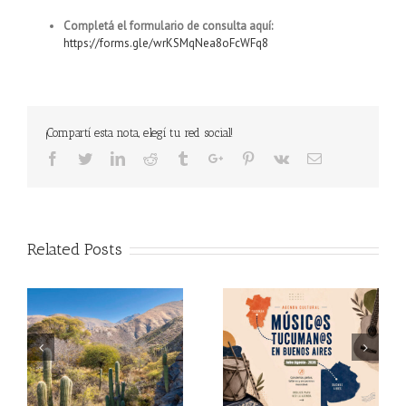
Completá el formulario de consulta aquí:
https://forms.gle/wrKSMqNea8oFcWFq8
¡Compartí esta nota, elegí tu red social!
Facebook
Twitter
Linkedin
Reddit
Tumblr
Google+
Pinterest
Vk
Email
Related Posts