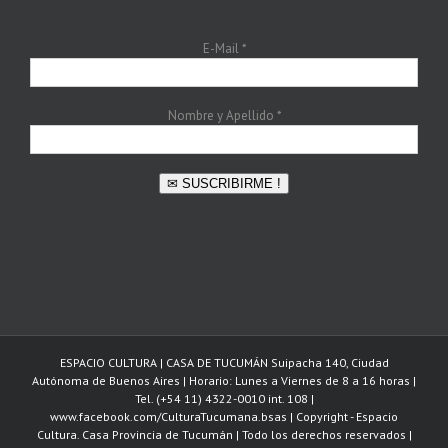
E-Mail
*
Nombre y Apellido
*
✉ SUSCRIBIRME !
ESPACIO CULTURA | CASA DE TUCUMÁN Suipacha 140, Ciudad
Autónoma de Buenos Aires | Horario: Lunes a Viernes de 8 a 16 horas |
Tel. (+54 11) 4322-0010 int. 108 |
www.facebook.com/CulturaTucumana.bsas | Copyright - Espacio
Cultura. Casa Provincia de Tucumán | Todo los derechos reservados |