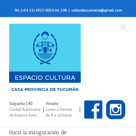
Tel. (+54 11) 4322-0010 int. 108
|
culturatucumana@gmail.com
Suipacha 140
Horario
|
|
Ciudad Autónoma
Lunes a Viernes
de Buenos Aires
de 8 a 16 horas
Hacia la inauguración de