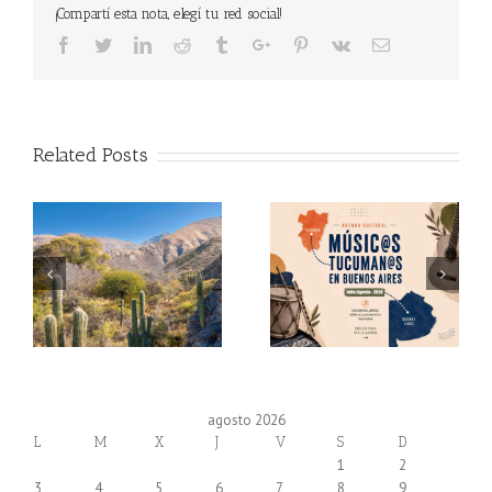
¡Compartí esta nota, elegí tu red social!
Facebook
Twitter
Linkedin
Reddit
Tumblr
Google+
Pinterest
Vk
Email
Related Posts
agosto 2026
L
M
X
J
V
S
D
1
2
3
4
5
6
7
8
9