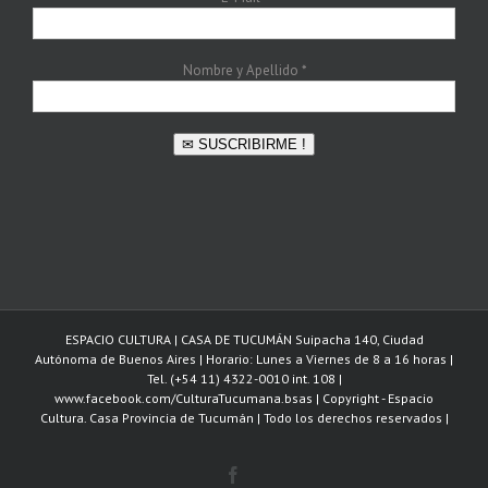
Nombre y Apellido
*
✉ SUSCRIBIRME !
ESPACIO CULTURA | CASA DE TUCUMÁN Suipacha 140, Ciudad
Autónoma de Buenos Aires | Horario: Lunes a Viernes de 8 a 16 horas |
Tel. (+54 11) 4322-0010 int. 108 |
www.facebook.com/CulturaTucumana.bsas | Copyright - Espacio
Cultura. Casa Provincia de Tucumán | Todo los derechos reservados |
Facebook