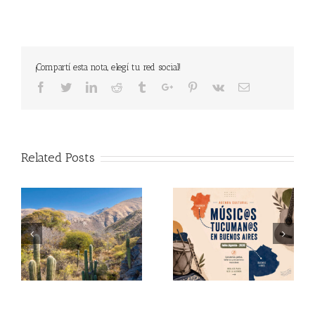
¡Compartí esta nota, elegí tu red social!
Facebook
Twitter
Linkedin
Reddit
Tumblr
Google+
Pinterest
Vk
Email
Related Posts