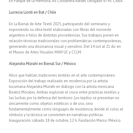
En Parque de la Memoria. Av. Costanera Rafael Obligado 6745. CABA.
Lucrecia Lionti en Bat / Chile
En la Bienal de Arte Textil 2025, participando del seminario y
exponiendo su obra textil elaboradas con fibras del noroeste
argentino e hilos de distintas procedencias. Sus trabajos ponen en
relación técnicas tradicionales con problemáticas contemporáneas,
generando una disonancia visual y sensitivo. Del 14 oct al 21 dic en
el Museo de Artes Visuales MAVI UC y CCLM.
Alejandra Mizrahi en Bienal Sur / México
Hilos que hablan, tradiciones textiles en el arte contemporáneo.
Exposición del trabajo realizado en residencia por la artista
tucumana Alejandra Mizrahi en diálogo con la artista mexicana
Beatriz Morales. Ambas exploran el cruce entre prácticas textiles y
las luchas por la defensa del territorio. Los tejidos se presentan no
únicamente como objetos estéticos o de uso, sino
fundamentalmente como lenguajes de resistencia, donde el color, el
símbolo y la técnica se convierten en narrativas políticas.
Inauguración: sábado 18 de octubre, 12 h. Fundación Marso. México.