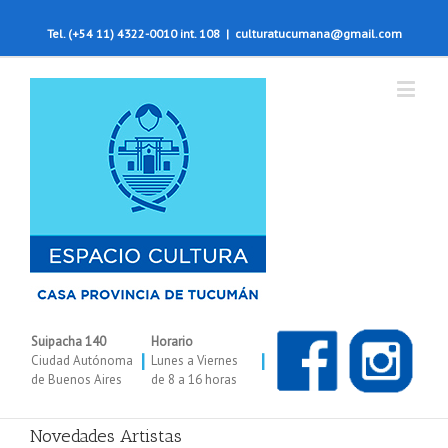
Tel. (+54 11) 4322-0010 int. 108
|
culturatucumana@gmail.com
Suipacha 140
Horario
|
|
Ciudad Autónoma
Lunes a Viernes
de Buenos Aires
de 8 a 16 horas
Novedades Artistas