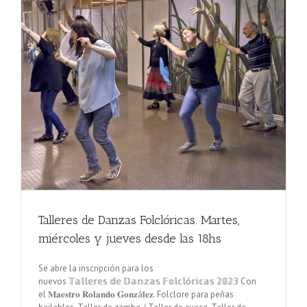
Talleres de Danzas Folclóricas. Martes,
miércoles y jueves desde las 18hs
Se abre la inscripción para los
nuevos 𝕋𝕒𝕝𝕝𝕖𝕣𝕖𝕤 𝕕𝕖 𝔻𝕒𝕟𝕫𝕒𝕤 𝔽𝕠𝕝𝕔𝕝ó𝕣𝕚𝕔𝕒𝕤 𝟚𝟘𝟚𝟛 Con
el 𝐌𝐚𝐞𝐬𝐭𝐫𝐨 𝐑𝐨𝐥𝐚𝐧𝐝𝐨 𝐆𝐨𝐧𝐳á𝐥𝐞𝐳. Folclore para peñas