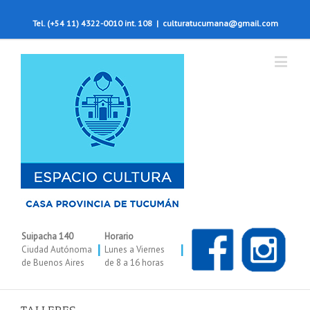
Tel. (+54 11) 4322-0010 int. 108
|
culturatucumana@gmail.com
Suipacha 140
Horario
|
|
Ciudad Autónoma
Lunes a Viernes
de Buenos Aires
de 8 a 16 horas