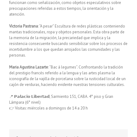
funcionan como señalización, como objetos especulativos sobre
preocupaciones referidas a estos tiempos, la orientación y la
atención.
Victoria Pastrana
: “A pesar” Escultura de redes plásticas conteniendo
mantas tradicionales, ropa y objetos personales. Esta obra parte de
la memoria de la migración, la precariedad que implica y la
resistencia consecuente buscando sensibilizar sobre los procesos de
incertidumbre a los que quedan arrojados las comunidades y las
personas.
Maria Agustina Lazarte
: “Bac á legumes”. Confrontando la tradición
del prestigio francés referido a la lengua y las artes plasma la
iconografía de la vajilla de porcelana sobre la rusticidad local de un
cajón de verduras, haciendo evidente nuestras tensiones culturales.
📍 𝗣𝗮𝗹𝗮𝗰𝗶𝗼 𝗟𝗶𝗯𝗲𝗿𝘁𝗮𝗱, Sarmiento 151, CABA. 4° piso y Gran
Lámpara (6° nivel)
👉 Visitas: miércoles a domingos de 14 a 20 h