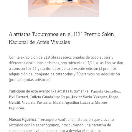
8 artistas Tucumanos en el 112° Premio Salón
Nacional de Artes Visuales
Con la exhibición de 219 obras seleccionadas de todo el país y
diferentes disciplinas artísticas, hoy miércoles 12/11 a las 16h, se dan
a conocer los 33 galardonados de la presente edición (3 premios
adquisición del conjunto de categorías y 30 premios no adquisición
(por categorías artísticas)
Participan de este evento lxs artistas tucumanxs: 𝐏𝐚𝐦𝐞𝐥𝐚 𝐆𝐨𝐧𝐳á𝐥𝐞𝐳,
𝐄𝐯𝐢 𝐓𝐚𝐫𝐭𝐚𝐫𝐢, 𝐉𝐮𝐥𝐢𝐞𝐭𝐚 𝐆𝐮𝐚𝐝𝐚𝐥𝐮𝐩𝐞 𝐏𝐚𝐩𝐚, 𝐉𝐚𝐯𝐢𝐞𝐫 𝐒𝐨𝐫𝐢𝐚 𝐕𝐚𝐳𝐪𝐮𝐞𝐳, 𝐃𝐢𝐞𝐠𝐨
𝐆𝐞𝐥𝐚𝐭𝐭𝐢, 𝐕𝐢𝐜𝐭𝐨𝐫𝐢𝐚 𝐏𝐚𝐬𝐭𝐫𝐚𝐧𝐚, 𝐌𝐚𝐫𝐢𝐚 𝐀𝐠𝐮𝐬𝐭𝐢𝐧𝐚 𝐋𝐚𝐳𝐚𝐫𝐭𝐞, 𝐌𝐚𝐫𝐜𝐨𝐬
𝐅𝐢𝐠𝐮𝐞𝐫𝐨𝐚.
Marcos Figueroa
: “Terciopelo Azul”, una instalación que cruza lo
pictórico con lo escenográfico, introduciendo una narrativa de
suspenso que invita al espectador a develar el misterio.