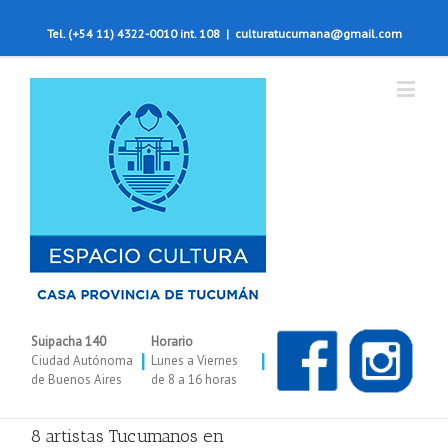
Tel. (+54 11) 4322-0010 int. 108
|
culturatucumana@gmail.com
Suipacha 140
Horario
|
|
Ciudad Autónoma
Lunes a Viernes
de Buenos Aires
de 8 a 16 horas
8 artistas Tucumanos en