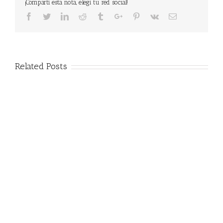
¡Compartí esta nota, elegí tu red social!
Facebook
Twitter
Linkedin
Reddit
Tumblr
Google+
Pinterest
Vk
Email
Related Posts