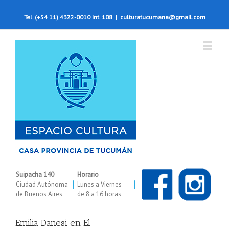
Tel. (+54 11) 4322-0010 int. 108
|
culturatucumana@gmail.com
Suipacha 140
Horario
|
|
Ciudad Autónoma
Lunes a Viernes
de Buenos Aires
de 8 a 16 horas
Emilia Danesi en El