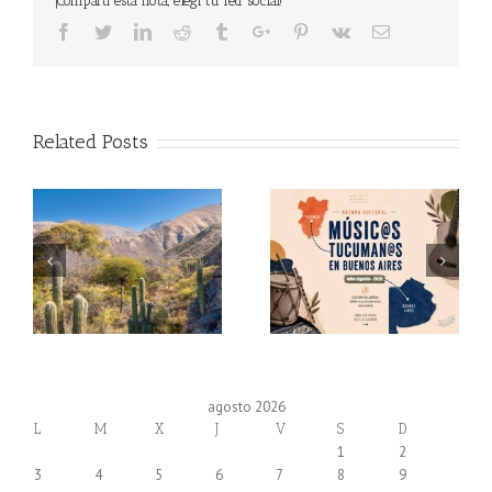
¡Compartí esta nota, elegí tu red social!
Facebook
Twitter
Linkedin
Reddit
Tumblr
Google+
Pinterest
Vk
Email
Related Posts
agosto 2026
L
M
X
J
V
S
D
1
2
3
4
5
6
7
8
9