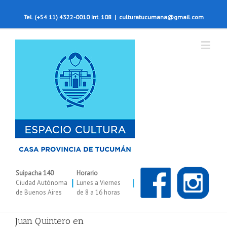
Tel. (+54 11) 4322-0010 int. 108
|
culturatucumana@gmail.com
Suipacha 140
Horario
|
|
Ciudad Autónoma
Lunes a Viernes
de Buenos Aires
de 8 a 16 horas
Juan Quintero en