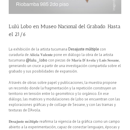
Lulú Lobo en Museo Nacional del Grabado. Hasta
el 21/6
La exhibición de la artista tucumana
Desajuste múltiple
con
curaduría de 𝐀𝐥𝐢𝐜𝐢𝐚 𝐕𝐚𝐥𝐞𝐧𝐭𝐞 pone en diálogo la obra de la artista
tucumana
@lulu._.lobo
con piezas de 𝐌𝐚𝐫í𝐚 𝐃’𝐀𝐯𝐨𝐥𝐚 y 𝐋𝐮𝐢𝐬 𝐒𝐞𝐨𝐚𝐧𝐞,
generando un cruce a partir de una investigación compartida sobre el
grabado y sus posibilidades de expansión.
A través de obras sobre papel y publicaciones, la muestra propone
un recorrido donde la fragmentación y la repetición construyen un
territorio en tensión entre lo geométrico y lo orgánico. En ese
diálogo, las matrices y modulaciones de Lobo se encuentran con las
exploraciones gráficas y de collage de Seoane, y con las tramas y
texturas de D’Avola.
𝐃𝐞𝐬𝐚𝐣𝐮𝐬𝐭𝐞 𝐦ú𝐥𝐭𝐢𝐩𝐥𝐞 reafirma la vigencia de la gráfica como un campo
abierto a la experimentación, capaz de conectar lenguajes, épocas y