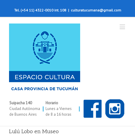
Tel. (+54 11) 4322-0010 int. 108
|
culturatucumana@gmail.com
Suipacha 140
Horario
|
|
Ciudad Autónoma
Lunes a Viernes
de Buenos Aires
de 8 a 16 horas
Lulú Lobo en Museo