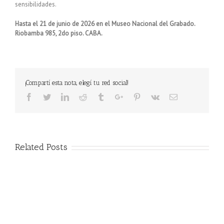
sensibilidades.
Hasta el 21 de junio de 2026 en el Museo Nacional del Grabado.
Riobamba 985, 2do piso. CABA.
¡Compartí esta nota, elegí tu red social!
Facebook
Twitter
Linkedin
Reddit
Tumblr
Google+
Pinterest
Vk
Email
Related Posts