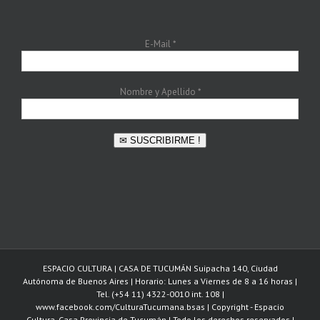
E-Mail
*
Nombre y Apellido
*
✉ SUSCRIBIRME !
ESPACIO CULTURA | CASA DE TUCUMÁN Suipacha 140, Ciudad
Autónoma de Buenos Aires | Horario: Lunes a Viernes de 8 a 16 horas |
Tel. (+54 11) 4322-0010 int. 108 |
www.facebook.com/CulturaTucumana.bsas | Copyright - Espacio
Cultura. Casa Provincia de Tucumán | Todo los derechos reservados |