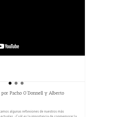
a por Pacho O´Donnell y Alberto
rtamos algunas reflexiones de nuestros más
electuales. ¿Cuál es la importancia de conmemorar la