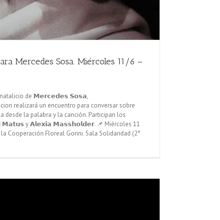
para Mercedes Sosa. Miércoles 11/6 –
alicio de 𝗠𝗲𝗿𝗰𝗲𝗱𝗲𝘀 𝗦𝗼𝘀𝗮,
ion realizará un encuentro para conversar sobre
a desde la palabra y la canción. Participan los
𝗶 𝗠𝗮𝘁𝘂𝘀 y 𝗔𝗹𝗲𝘅𝗶𝗮 𝗠𝗮𝘀𝘀𝗵𝗼𝗹𝗱𝗲𝗿. 📌 Miércoles 11
 la Cooperación Floreal Gorini. Sala Solidaridad (2°