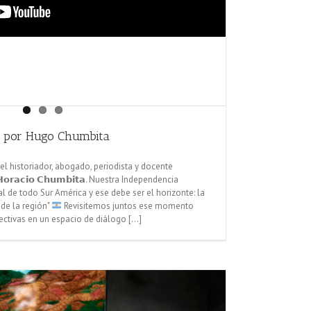
a por Hugo Chumbita
l historiador, abogado, periodista y docente
𝗼𝗿𝗮𝗰𝗶𝗼 𝗖𝗵𝘂𝗺𝗯𝗶𝘁𝗮. Nuestra Independencia
l de todo Sur América y ese debe ser el horizonte: la
 de la región"
Revisitemos juntos ese momento
ctivas en un espacio de diálogo [...]