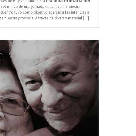
de 6° y 7° grado de la 𝗘𝘀𝗰𝘂𝗲𝗹𝗮 𝗣𝗿𝗶𝗺𝗮𝗿𝗶𝗮 𝗱𝗲𝗹
CABA), en el marco de una jornada educativa en nuestra
cuentro tuvo como objetivo acercar a las infancias a
de nuestra provincia. A través de diverso material [...]