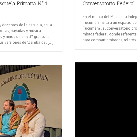
Escuela Primaria N°4:
Conversatorio Federal
En el marco del Mes de la Indep
Tucumán invita a un espacio de 
docentes de la escuela, en la
Tucumán?", el conversatorio pr
lóricas, payadas y música
mirada federal, donde referentes
as y niños de 2º y 3º grado. La
para compartir miradas, relatos h
sus versiones de "Zamba del [...]