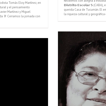
Recibimos con alegría a estudiantes 
riodista Tomás Eloy Martínez, en
𝗗𝗶𝘀𝘁𝗿𝗶𝘁𝗼 𝗘𝘀𝗰𝗼𝗹𝗮𝗿 𝟱 (
ural y el pensamiento
querida Casa de Tucumán. El en
Javier Martínez y Miguel
la riqueza cultural y geográfica 
da 🥂 Cerramos la jornada con