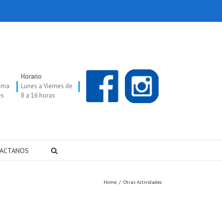
Horario
|
|
oma
Lunes a Viernes de
es
8 a 16 horas
ACTANOS
Home
/
Otras Actividades