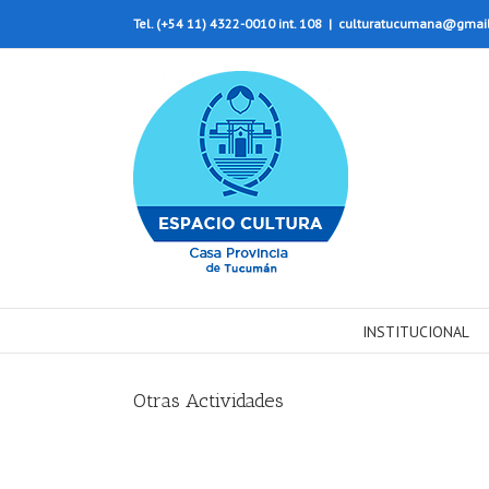
Tel. (+54 11) 4322-0010 int. 108
|
culturatucumana@gmai
INSTITUCIONAL
Otras Actividades