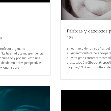
Palabras y canciones 
19h
na
En el marco de los 90 años del nat
 profesor argentino
el @centroculturaldelacooperac
𝗮 “La libertad y la independencia
nuestra gran cantora y recordarl
er humano y por supuesto una
artistas: 𝗟𝗲ó𝗻 𝗚𝗶𝗲𝗰𝗼, 𝗔𝗿𝗮𝗰𝗲
 desde múltiples perspectivas
de junio, 19h Centro Cultural de
xionan sobre [...]
[...]