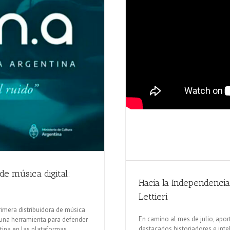
de música digital:
Hacia la Independenci
Lettieri
rimera distribuidora de música
En camino al mes de julio, apo
r una herramienta para defender
destacados historiadores e int
tina en las plataformas.