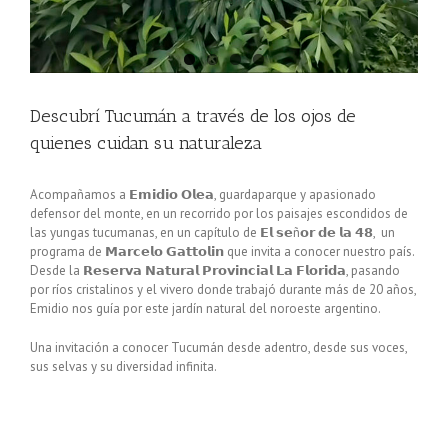
Descubrí Tucumán a través de los ojos de
quienes cuidan su naturaleza
Acompañamos a
𝗘𝗺𝗶𝗱𝗶𝗼
𝗢𝗹𝗲𝗮
, guardaparque y apasionado
defensor del monte, en un recorrido por los paisajes escondidos de
las yungas tucumanas, en un capítulo de 𝗘𝗹 𝘀𝗲ñ𝗼𝗿 𝗱𝗲 𝗹𝗮 𝟰𝟴, un
programa de 𝗠𝗮𝗿𝗰𝗲𝗹𝗼 𝗚𝗮𝘁𝘁𝗼𝗹𝗶𝗻 que invita a conocer nuestro país.
Desde la
𝗥𝗲𝘀𝗲𝗿𝘃𝗮
𝗡𝗮𝘁𝘂𝗿𝗮𝗹
𝗣𝗿𝗼𝘃𝗶𝗻𝗰𝗶𝗮𝗹
𝗟𝗮
𝗙𝗹𝗼𝗿𝗶𝗱𝗮
, pasando
por ríos cristalinos y el vivero donde trabajó durante más de 20 años,
Emidio nos guía por este jardín natural del noroeste argentino.
Una invitación a conocer Tucumán desde adentro, desde sus voces,
sus selvas y su diversidad infinita.