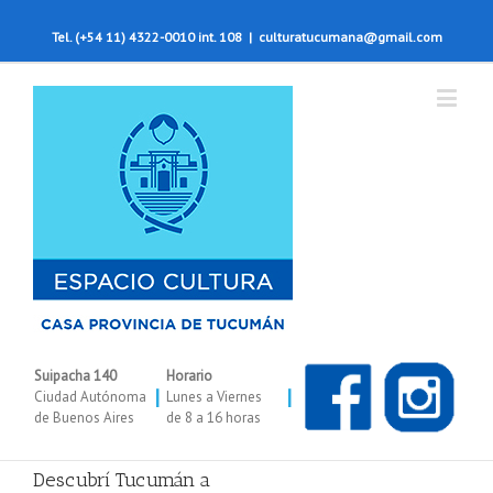
Tel. (+54 11) 4322-0010 int. 108
|
culturatucumana@gmail.com
Suipacha 140
Horario
|
|
Ciudad Autónoma
Lunes a Viernes
de Buenos Aires
de 8 a 16 horas
Descubrí Tucumán a