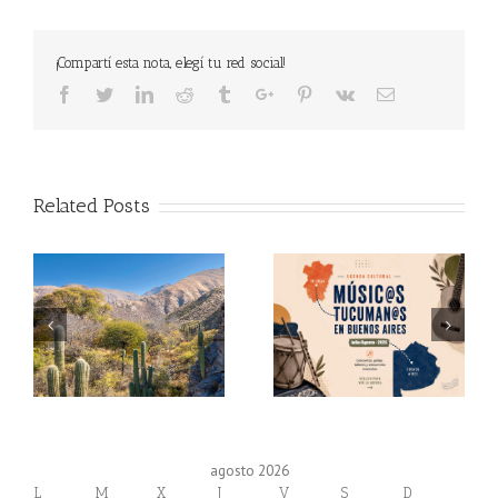
¡Compartí esta nota, elegí tu red social!
Facebook
Twitter
Linkedin
Reddit
Tumblr
Google+
Pinterest
Vk
Email
Related Posts
agosto 2026
L
M
X
J
V
S
D