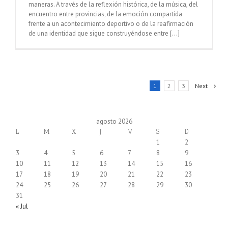
maneras. A través de la reflexión histórica, de la música, del
encuentro entre provincias, de la emoción compartida
frente a un acontecimiento deportivo o de la reafirmación
de una identidad que sigue construyéndose entre [...]
1
2
3
Next
agosto 2026
L
M
X
J
V
S
D
1
2
3
4
5
6
7
8
9
10
11
12
13
14
15
16
17
18
19
20
21
22
23
24
25
26
27
28
29
30
31
« Jul