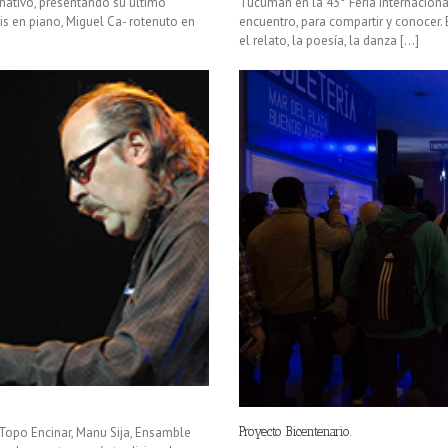
nativo, presentando su último
Tucumán en la 43° Feria Internacional
is en piano, Miguel Ca- rotenuto en
encuentro, para compartir y conocer
el relato, la poesía, la danza [...]
Topo Encinar, Manu Sija, Ensamble
Proyecto Bicentenario.