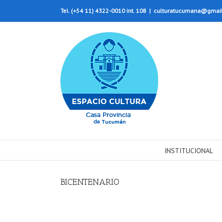
Tel. (+54 11) 4322-0010 int. 108
|
culturatucumana@gmai
INSTITUCIONAL
BICENTENARIO