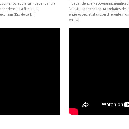
s tucumanos sobre la Independencia
Independencia y soberanía: significa
dependencia La fiscalidad
Nuestra Independencia. Debates del B
ucumán (Río de la [...]
entre especialistas con diferentes f
en [...]