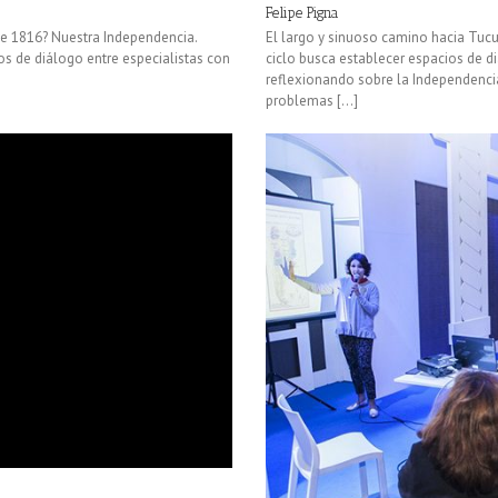
Felipe Pigna
 de 1816? Nuestra Independencia.
El largo y sinuoso camino hacia Tuc
os de diálogo entre especialistas con
ciclo busca establecer espacios de d
reflexionando sobre la Independenci
problemas [...]