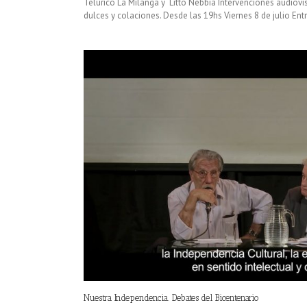
Telúrico La Milanga y Litto Nebbia Intervenciones audiovi
dulces y colaciones. Desde las 19hs Viernes 8 de julio Entrad
Nuestra Independencia. Debates del Bicentenario