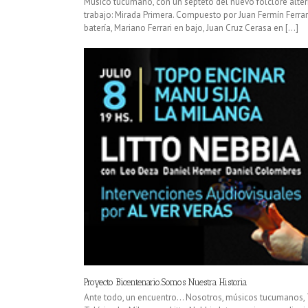
Músico tucumano, con un septeto del nuevo folclore alter
trabajo: Mirada Primera. Compuesto por Juan Fermín Ferrar
batería, Mariano Ferrari en bajo, Juan Cruz Cerasa en [...]
Proyecto Bicentenario.Somos Nuestra Historia
Ante todo, un encuentro… Nosotros, músicos tucumanos, 