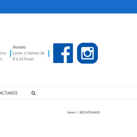
Horario
|
|
oma
Lunes a Viernes de
es
8 a 16 horas
ACTANOS
Home
/
BICENTENARIO