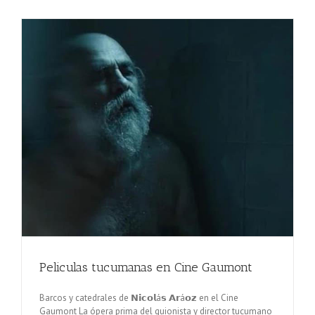
Peliculas tucumanas en Cine Gaumont
Barcos y catedrales de 𝗡𝗶𝗰𝗼𝗹á𝘀 𝗔𝗿á𝗼𝘇 en el Cine
Gaumont La ópera prima del guionista y director tucumano