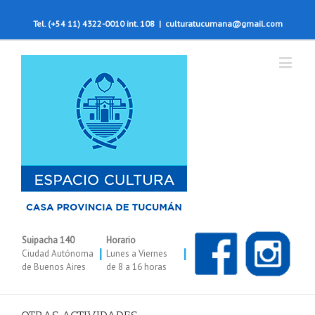
Tel. (+54 11) 4322-0010 int. 108
|
culturatucumana@gmail.com
Suipacha 140
Horario
|
|
Ciudad Autónoma
Lunes a Viernes
de Buenos Aires
de 8 a 16 horas