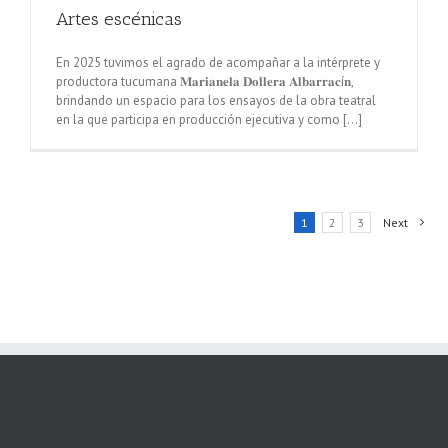
Artes escénicas
En 2025 tuvimos el agrado de acompañar a la intérprete y
productora tucumana 𝐌𝐚𝐫𝐢𝐚𝐧𝐞𝐥𝐚 𝐃𝐨𝐥𝐥𝐞𝐫𝐚 𝐀𝐥𝐛𝐚𝐫𝐫𝐚𝐜í𝐧,
brindando un espacio para los ensayos de la obra teatral
en la que participa en producción ejecutiva y como [...]
1
2
3
Next