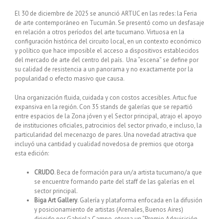
El 30 de diciembre de 2025 se anunció ARTUC en las redes: la Feria
de arte contemporáneo en Tucumán. Se presentó como un desfasaje
en relación a otros períodos del arte tucumano. Virtuosa en la
configuración histórica del circuito local, en un contexto económico
y político que hace imposible el acceso a dispositivos establecidos
del mercado de arte del centro del país. Una “escena” se define por
su calidad de resistencia a un panorama y no exactamente por la
popularidad o efecto masivo que causa.
Una organización fluida, cuidada y con costos accesibles. Artuc fue
expansiva en la región. Con 35 stands de galerías que se repartió
entre espacios de la Zona jóven y el Sector principal, atrajo el apoyo
de instituciones oficiales, patrocinios del sector privado, e incluso, la
particularidad del mecenazgo de pares. Una novedad atractiva que
incluyó una cantidad y cualidad novedosa de premios que otorga
esta edición:
CRUDO
. Beca de formación para un/a artista tucumano/a que
se encuentre formando parte del staff de las galerías en el
sector principal.
Biga Art Gallery
. Galería y plataforma enfocada en la difusión
y posicionamiento de artistas (Arenales, Buenos Aires)
dirigido por Gabriela Campo, otorga un “Premio Adquisición