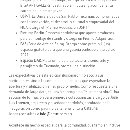
BIGA ART GALLERY” destinado a impulsar y acompañar la
carrera de un artista joven.
USP-T
. La Universidad de San Pablo Tucumán, comprometida
con la innovación, el desarrollo cultural y empresarial del
NOA, otorga el “Premio Adquisición USPT”.
Pinturas Paclín
. Empresa cordobesa que aporta productos
para el montaje de stands y otorga un Premio Adquisición.
FAS
(Feria de Arte de Salta). Otorga como premio 1 (un)
espacio gratuito para que una galería participe en la edición
2027.
Espacio DAR
. Plataforma de arquitectura, diseño, arte y
paisajismo de Tucumán, otorga una distinción.
Las expectativas de esta edición ilusionarón no sólo a sus
participantes sino a la comunidad de artistas que esperaban la
apertura y visibilización en su propio medio. Como respuesta a una
demanda de larga data, se lanzó el programa “Mi primera obra”. Una
sección de formación para primeros coleccionistas a cargo de
José
Luis Lorenzo
, arquitecto y diseñador cordobés, nombrado en la
inauguración como padrino de la feria junto a
Catalina
Lonac
(consultas a
info@artuc.com.ar
).
Acontece un hecho especial para la comunidad, que también incluye