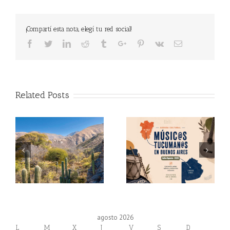
¡Compartí esta nota, elegí tu red social!
Facebook
Twitter
Linkedin
Reddit
Tumblr
Google+
Pinterest
Vk
Email
Related Posts
agosto 2026
L
M
X
J
V
S
D