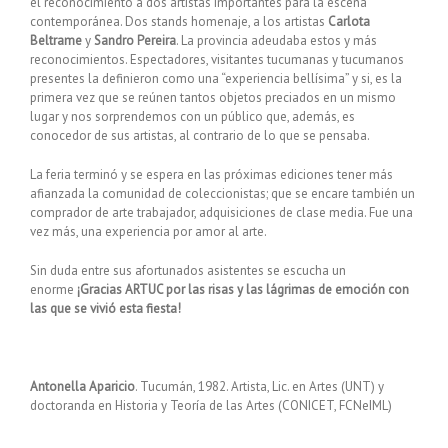
el reconocimiento a dos artistas importantes para la escena
contemporánea. Dos stands homenaje, a los artistas
Carlota
Beltrame
y
Sandro Pereira
. La provincia adeudaba estos y más
reconocimientos. Espectadores, visitantes tucumanas y tucumanos
presentes la definieron como una “experiencia bellísima” y si, es la
primera vez que se reúnen tantos objetos preciados en un mismo
lugar y nos sorprendemos con un público que, además, es
conocedor de sus artistas, al contrario de lo que se pensaba.
La feria terminó y se espera en las próximas ediciones tener más
afianzada la comunidad de coleccionistas; que se encare también un
comprador de arte trabajador, adquisiciones de clase media. Fue una
vez más, una experiencia por amor al arte.
Sin duda entre sus afortunados asistentes se escucha un
enorme
¡Gracias ARTUC por las risas y las lágrimas de emoción con
las que se vivió esta fiesta!
Antonella Aparicio
. Tucumán, 1982. Artista, Lic. en Artes (UNT) y
doctoranda en Historia y Teoría de las Artes (CONICET, FCNeIML)