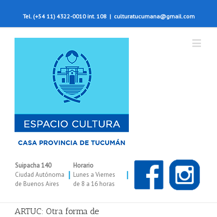
Tel. (+54 11) 4322-0010 int. 108
|
culturatucumana@gmail.com
Suipacha 140
Horario
|
|
Ciudad Autónoma
Lunes a Viernes
de Buenos Aires
de 8 a 16 horas
ARTUC: Otra forma de