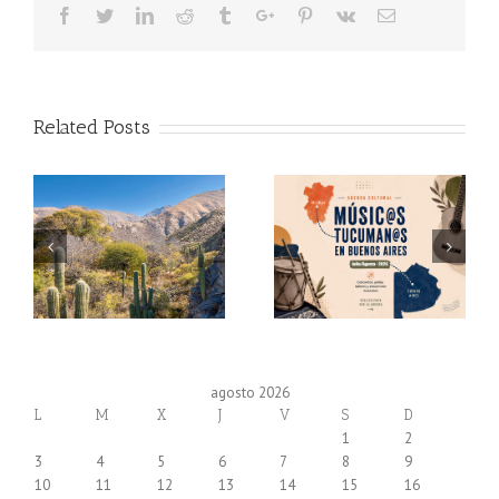
Facebook
Twitter
Linkedin
Reddit
Tumblr
Google+
Pinterest
Vk
Email
Related Posts
agosto 2026
L
M
X
J
V
S
D
1
2
3
4
5
6
7
8
9
10
11
12
13
14
15
16