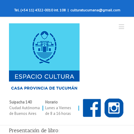
Tel. (+54 11) 4322-0010 int. 108
|
culturatucumana@gmail.com
Suipacha 140
Horario
|
|
Ciudad Autónoma
Lunes a Viernes
de Buenos Aires
de 8 a 16 horas
Presentación de libro: