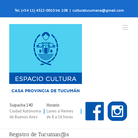
Tel. (+54 11) 4322-0010 int. 108
|
culturatucumana@gmail.com
Suipacha 140
Horario
|
|
Ciudad Autónoma
Lunes a Viernes
de Buenos Aires
de 8 a 16 horas
Registro de Tucuman@s