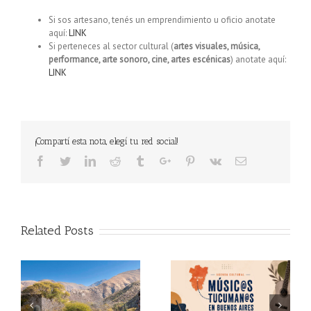
Si sos artesano, tenés un emprendimiento u oficio anotate
aquí:
LINK
Si perteneces al sector cultural (
artes visuales, música,
performance, arte sonoro, cine, artes escénicas
) anotate aquí:
LINK
¡Compartí esta nota, elegí tu red social!
Facebook
Twitter
Linkedin
Reddit
Tumblr
Google+
Pinterest
Vk
Email
Related Posts