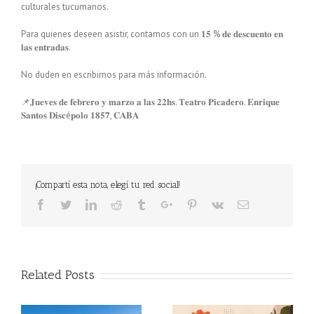
culturales tucumanos.
Para quienes deseen asistir, contamos con un 𝟏𝟓 % 𝐝𝐞 𝐝𝐞𝐬𝐜𝐮𝐞𝐧𝐭𝐨 𝐞𝐧
𝐥𝐚𝐬 𝐞𝐧𝐭𝐫𝐚𝐝𝐚𝐬.
No duden en escribirnos para más información.
📌𝐉𝐮𝐞𝐯𝐞𝐬 𝐝𝐞 𝐟𝐞𝐛𝐫𝐞𝐫𝐨 𝐲 𝐦𝐚𝐫𝐳𝐨 𝐚 𝐥𝐚𝐬 𝟐𝟐𝐡𝐬. 𝐓𝐞𝐚𝐭𝐫𝐨 𝐏𝐢𝐜𝐚𝐝𝐞𝐫𝐨. 𝐄𝐧𝐫𝐢𝐪𝐮𝐞
𝐒𝐚𝐧𝐭𝐨𝐬 𝐃𝐢𝐬𝐜é𝐩𝐨𝐥𝐨 𝟏𝟖𝟓𝟕, 𝐂𝐀𝐁𝐀
¡Compartí esta nota, elegí tu red social!
Facebook
Twitter
Linkedin
Reddit
Tumblr
Google+
Pinterest
Vk
Email
Related Posts