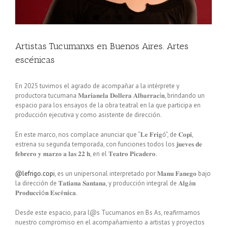
Artistas Tucumanxs en Buenos Aires. Artes
escénicas
En 2025 tuvimos el agrado de acompañar a la intérprete y
productora tucumana 𝐌𝐚𝐫𝐢𝐚𝐧𝐞𝐥𝐚 𝐃𝐨𝐥𝐥𝐞𝐫𝐚 𝐀𝐥𝐛𝐚𝐫𝐫𝐚𝐜í𝐧, brindando un
espacio para los ensayos de la obra teatral en la que participa en
producción ejecutiva y como asistente de dirección.
En este marco, nos complace anunciar que “𝐋𝐞 𝐅𝐫𝐢𝐠ó”, de 𝐂𝐨𝐩𝐢,
estrena su segunda temporada, con funciones todos los 𝐣𝐮𝐞𝐯𝐞𝐬 𝐝𝐞
𝐟𝐞𝐛𝐫𝐞𝐫𝐨 𝐲 𝐦𝐚𝐫𝐳𝐨 𝐚 𝐥𝐚𝐬 𝟐𝟐 𝐡, en el 𝐓𝐞𝐚𝐭𝐫𝐨 𝐏𝐢𝐜𝐚𝐝𝐞𝐫𝐨.
@lefrigo.copi
, es un unipersonal interpretado por 𝐌𝐚𝐧𝐮 𝐅𝐚𝐧𝐞𝐠𝐨 bajo
la dirección de 𝐓𝐚𝐭𝐢𝐚𝐧𝐚 𝐒𝐚𝐧𝐭𝐚𝐧𝐚, y producción integral de 𝐀𝐥𝐠á𝐧
𝐏𝐫𝐨𝐝𝐮𝐜𝐜𝐢ó𝐧 𝐄𝐬𝐜é𝐧𝐢𝐜𝐚.
Desde este espacio, para l@s Tucumanos en Bs As, reafirmamos
nuestro compromiso en el acompañamiento a artistas y proyectos