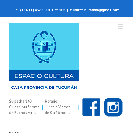
Tel. (+54 11) 4322-0010 int. 108
|
culturatucumana@gmail.com
Suipacha 140
Horario
|
|
Ciudad Autónoma
Lunes a Viernes
de Buenos Aires
de 8 a 16 horas