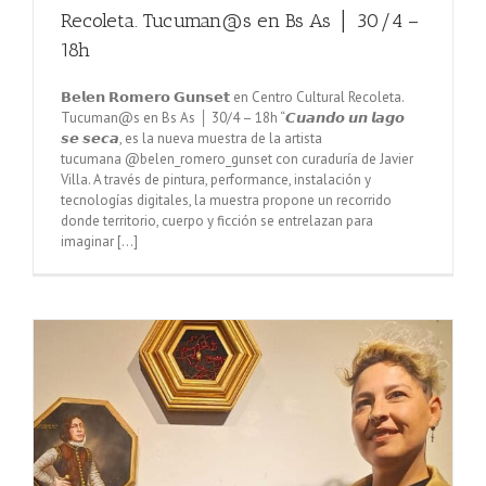
Recoleta. Tucuman@s en Bs As │ 30/4 –
18h
𝗕𝗲𝗹𝗲𝗻 𝗥𝗼𝗺𝗲𝗿𝗼 𝗚𝘂𝗻𝘀𝗲𝘁 en Centro Cultural Recoleta.
Tucuman@s en Bs As │ 30/4 – 18h “𝘾𝙪𝙖𝙣𝙙𝙤 𝙪𝙣 𝙡𝙖𝙜𝙤
𝙨𝙚 𝙨𝙚𝙘𝙖, es la nueva muestra de la artista
tucumana @belen_romero_gunset con curaduría de Javier
Villa. A través de pintura, performance, instalación y
tecnologías digitales, la muestra propone un recorrido
donde territorio, cuerpo y ficción se entrelazan para
imaginar [...]