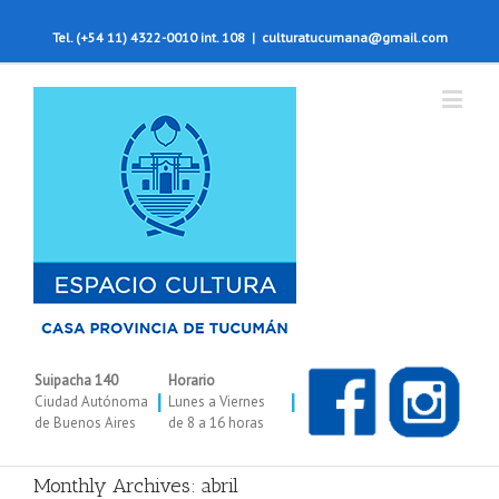
Tel. (+54 11) 4322-0010 int. 108
|
culturatucumana@gmail.com
Suipacha 140
Horario
|
|
Ciudad Autónoma
Lunes a Viernes
de Buenos Aires
de 8 a 16 horas
Monthly Archives:
abril