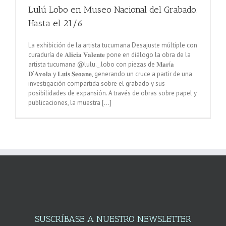
Lulú Lobo en Museo Nacional del Grabado.
Hasta el 21/6
La exhibición de la artista tucumana Desajuste múltiple con
curaduría de 𝐀𝐥𝐢𝐜𝐢𝐚 𝐕𝐚𝐥𝐞𝐧𝐭𝐞 pone en diálogo la obra de la
artista tucumana @lulu._.lobo con piezas de 𝐌𝐚𝐫í𝐚
𝐃’𝐀𝐯𝐨𝐥𝐚 y 𝐋𝐮𝐢𝐬 𝐒𝐞𝐨𝐚𝐧𝐞, generando un cruce a partir de una
investigación compartida sobre el grabado y sus
posibilidades de expansión. A través de obras sobre papel y
publicaciones, la muestra [...]
SUSCRÍBASE A NUESTRO NEWSLETTER