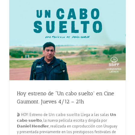
Hoy estreno de “Un cabo suelto” en Cine
Gaumont. Jueves 4/12 – 21h
🎬 HOY: Estreno de 𝕌𝕟 𝕔𝕒𝕓𝕠 𝕤𝕦𝕖𝕝𝕥𝕠 Llega a las salas 𝗨𝗻
𝗰𝗮𝗯𝗼 𝘀𝘂𝗲𝗹𝘁𝗼, la nueva película escrita y dirigida por
𝗗𝗮𝗻𝗶𝗲𝗹 𝗛𝗲𝗻𝗱𝗹𝗲𝗿, realizada en coproducción con Uruguay
y presentada previamente en los prestigiosos festivales de