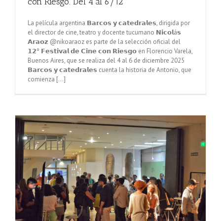
con Riesgo. Del 4 al 6/12
La película argentina 𝗕𝗮𝗿𝗰𝗼𝘀 𝘆 𝗰𝗮𝘁𝗲𝗱𝗿𝗮𝗹𝗲𝘀, dirigida por
el director de cine, teatro y docente tucumano 𝗡𝗶𝗰𝗼𝗹á𝘀
𝗔𝗿𝗮𝗼𝘇 @nikoaraoz es parte de la selección oficial del
𝟭𝟮º 𝗙𝗲𝘀𝘁𝗶𝘃𝗮𝗹 𝗱𝗲 𝗖𝗶𝗻𝗲 𝗰𝗼𝗻 𝗥𝗶𝗲𝘀𝗴𝗼 en Florencio Varela,
Buenos Aires, que se realiza del 4 al 6 de diciembre 2025
𝗕𝗮𝗿𝗰𝗼𝘀 𝘆 𝗰𝗮𝘁𝗲𝗱𝗿𝗮𝗹𝗲𝘀 cuenta la historia de Antonio, que
comienza [...]