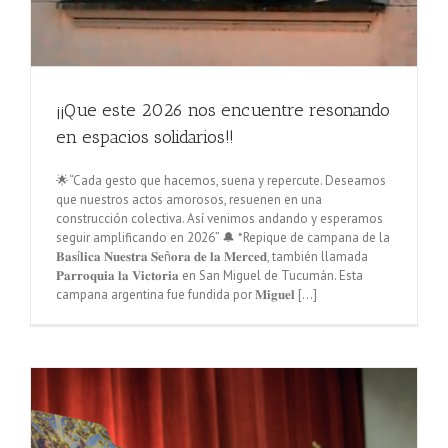
¡¡Que este 2026 nos encuentre resonando
en espacios solidarios!!
🌟“Cada gesto que hacemos, suena y repercute. Deseamos
que nuestros actos amorosos, resuenen en una
construcción colectiva. Así venimos andando y esperamos
seguir amplificando en 2026” 🔔 *Repique de campana de la
𝐁𝐚𝐬í𝐥𝐢𝐜𝐚 𝐍𝐮𝐞𝐬𝐭𝐫𝐚 𝐒𝐞ñ𝐨𝐫𝐚 𝐝𝐞 𝐥𝐚 𝐌𝐞𝐫𝐜𝐞𝐝, también llamada
𝐏𝐚𝐫𝐫𝐨𝐪𝐮𝐢𝐚 𝐥𝐚 𝐕𝐢𝐜𝐭𝐨𝐫𝐢𝐚 en San Miguel de Tucumán. Esta
campana argentina fue fundida por 𝐌𝐢𝐠𝐮𝐞𝐥 [...]