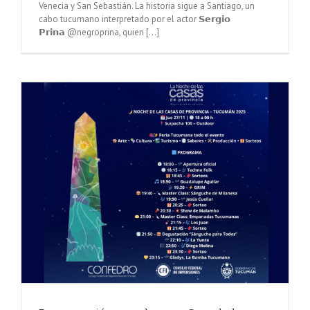
Venecia y San Sebastián. La historia sigue a Santiago, un
cabo tucumano interpretado por el actor 𝗦𝗲𝗿𝗴𝗶𝗼
𝗣𝗿𝗶𝗻𝗮 @negroprina, quien [...]