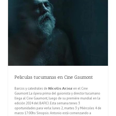
Peliculas tucumanas en Cine Gaumont
Barcos y catedrales de 𝗡𝗶𝗰𝗼𝗹á𝘀 𝗔𝗿á𝗼𝘇 en el Cine
Gaumont La ópera prima del guionista y director tucumano
llega al Cine Gaumont, luego de su premiére mundial en la
edición 2024 del BAFICI. Esta semana tenes 3
oportunidades para verla: lunes 2, martes 3 y Miércoles 4 de
marzo 17:00hs Sinopsis: Antonio está comenzando a