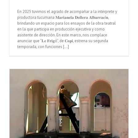
En 2025 tuvimos el agrado de acompañar a la intérprete y
productora tucumana 𝐌𝐚𝐫𝐢𝐚𝐧𝐞𝐥𝐚 𝐃𝐨𝐥𝐥𝐞𝐫𝐚 𝐀𝐥𝐛𝐚𝐫𝐫𝐚𝐜í𝐧,
brindando un espacio para los ensayos de la obra teatral
en la que participa en producción ejecutiva y como
asistente de dirección. En este marco, nos complace
anunciar que “𝐋𝐞 𝐅𝐫𝐢𝐠ó”, de 𝐂𝐨𝐩𝐢, estrena su segunda
temporada, con funciones [...]