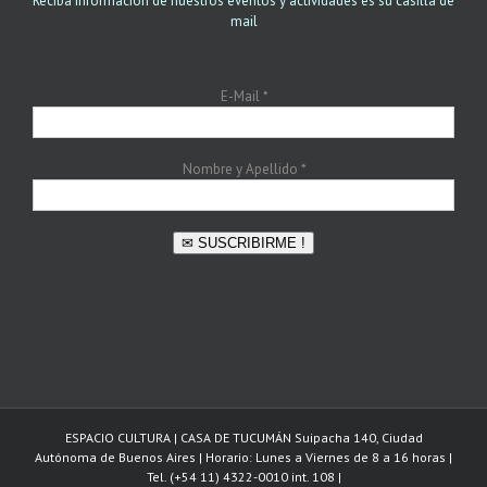
Reciba información de nuestros eventos y actividades es su casilla de
mail
E-Mail
*
Nombre y Apellido
*
✉ SUSCRIBIRME !
ESPACIO CULTURA | CASA DE TUCUMÁN Suipacha 140, Ciudad
Autónoma de Buenos Aires | Horario: Lunes a Viernes de 8 a 16 horas |
Tel. (+54 11) 4322-0010 int. 108 |