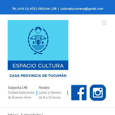
Tel. (+54 11) 4322-0010 int. 108
|
culturatucumana@gmail.com
Suipacha 140
Horario
|
|
Ciudad Autónoma
Lunes a Viernes
de Buenos Aires
de 8 a 16 horas