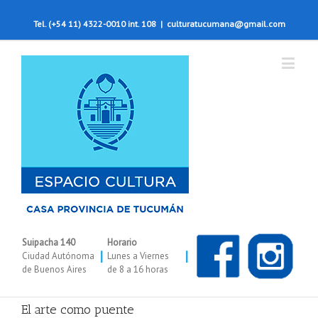
Tel. (+54 11) 4322-0010 int. 108
|
culturatucumana@gmail.com
Suipacha 140
Horario
|
|
Ciudad Autónoma
Lunes a Viernes
de Buenos Aires
de 8 a 16 horas
El arte como puente