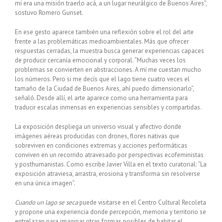
mí era una misión traerlo acá, a un lugar neurálgico de Buenos Aires”,
sostuvo Romero Gunset.
En ese gesto aparece también una reflexión sobre el rol del arte
frente a las problemáticas medioambientales. Más que ofrecer
respuestas cerradas, la muestra busca generar experiencias capaces
de producir cercanía emocional y corporal. “Muchas veces los
problemas se convierten en abstracciones. A mí me cuestan mucho
los números. Pero si me decís que el lago tiene cuatro veces el
tamaño de la Ciudad de Buenos Aires, ahí puedo dimensionarlo”,
señaló. Desde allí, el arte aparece como una herramienta para
traducir escalas inmensas en experiencias sensibles y compartidas.
La exposición despliega un universo visual y afectivo donde
imágenes aéreas producidas con drones, flores nativas que
sobreviven en condiciones extremas y acciones performáticas
conviven en un recorrido atravesado por perspectivas ecofeministas
y posthumanistas. Como escribe Javier Villa en el texto curatorial: “La
exposición atraviesa, arrastra, erosiona y transforma sin resolverse
en una única imagen”.
Cuando un lago se seca
puede visitarse en el Centro Cultural Recoleta
y propone una experiencia donde percepción, memoria y territorio se
entrelazan para imaginar otras formas posibles de habitar el