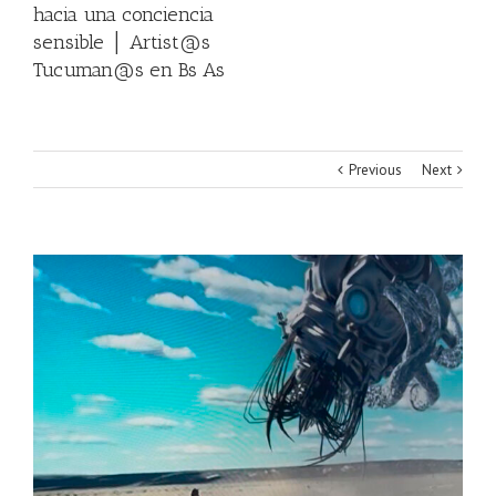
hacia una conciencia
sensible │ Artist@s
Tucuman@s en Bs As
Previous
Next
View
Larger
Image