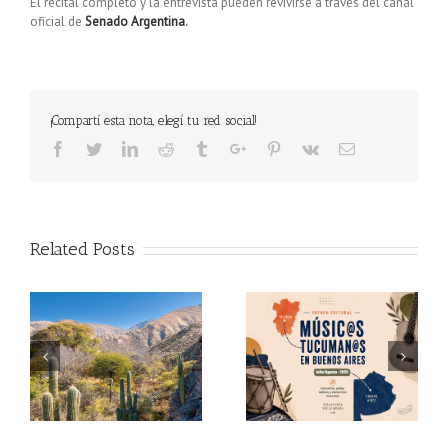
El recital completo y la entrevista pueden revivirse a través del canal
oficial de
Senado Argentina
.
¡Compartí esta nota, elegí tu red social!
Facebook
Twitter
Linkedin
Reddit
Tumblr
Google+
Pinterest
Vk
Email
Related Posts