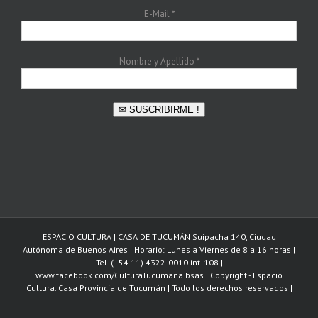
E-Mail
*
Nombre y Apellido
*
✉ SUSCRIBIRME !
ESPACIO CULTURA | CASA DE TUCUMÁN Suipacha 140, Ciudad
Autónoma de Buenos Aires | Horario: Lunes a Viernes de 8 a 16 horas |
Tel. (+54 11) 4322-0010 int. 108 |
www.facebook.com/CulturaTucumana.bsas | Copyright - Espacio
Cultura. Casa Provincia de Tucumán | Todo los derechos reservados |