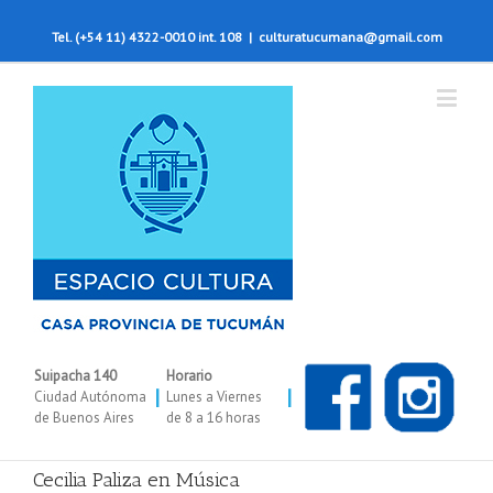
Tel. (+54 11) 4322-0010 int. 108
|
culturatucumana@gmail.com
Suipacha 140
Horario
|
|
Ciudad Autónoma
Lunes a Viernes
de Buenos Aires
de 8 a 16 horas
Cecilia Paliza en Música