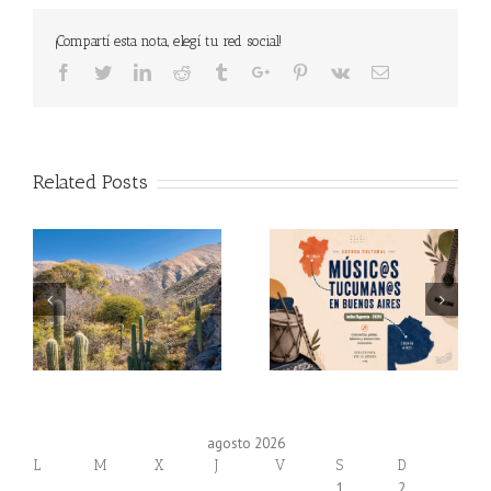
¡Compartí esta nota, elegí tu red social!
Facebook
Twitter
Linkedin
Reddit
Tumblr
Google+
Pinterest
Vk
Email
Related Posts
agosto 2026
L
M
X
J
V
S
D
1
2