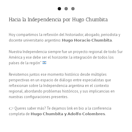
Hacia la Independencia por Hugo Chumbita
Hoy compartimos la reflexión del historiador, abogado, periodista y
docente universitario argentino: 𝗛𝘂𝗴𝗼 𝗛𝗼𝗿𝗮𝗰𝗶𝗼 𝗖𝗵𝘂𝗺𝗯𝗶𝘁𝗮.
Nuestra Independencia siempre fue un proyecto regional de todo Sur
América y ese debe ser el horizonte: la integración de todos los
países de la región”
Revisitemos juntos ese momento histórico desde múltiples
perspectivas en un espacio de diálogo entre especialistas que
reflexionan sobre la Independencia argentina en el contexto
regional, abordando problemas históricos, y sus implicancias en
nuestras configuraciones presentes.
👉 Queres saber más? Te dejamos link en bio a la conferencia
completa de 𝗛𝘂𝗴𝗼 𝗖𝗵𝘂𝗺𝗯𝗶𝘁𝗮 𝘆 𝗔𝗱𝗼𝗹𝗳𝗼 𝗖𝗼𝗹𝗼𝗺𝗯𝗿𝗲𝘀.