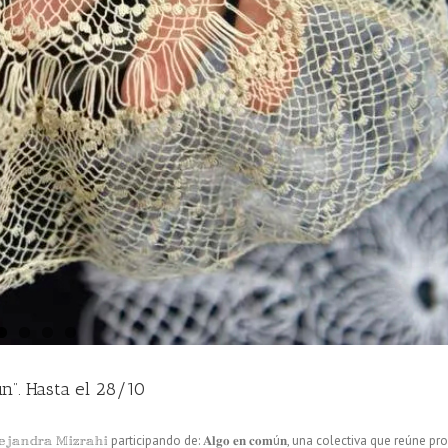
n”. Hasta el 28/10
𝕟𝕕𝕣𝕒 𝕄𝕚𝕫𝕣𝕒𝕙𝕚 participando de: 𝐀𝐥𝐠𝐨 𝐞𝐧 𝐜𝐨𝐦ú𝐧, una colectiva que reúne p