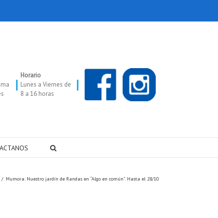
Horario
|
|
oma
Lunes a Viernes de
es
8 a 16 horas
ACTANOS
/
Mumora: Nuestro jardín de Randas en “Algo en común”. Hasta el 28/10