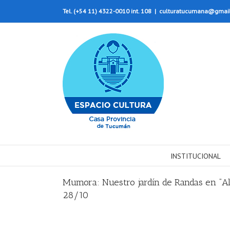
Tel. (+54 11) 4322-0010 int. 108
|
culturatucumana@gmai
INSTITUCIONAL
Mumora: Nuestro jardín de Randas en “Al
28/10