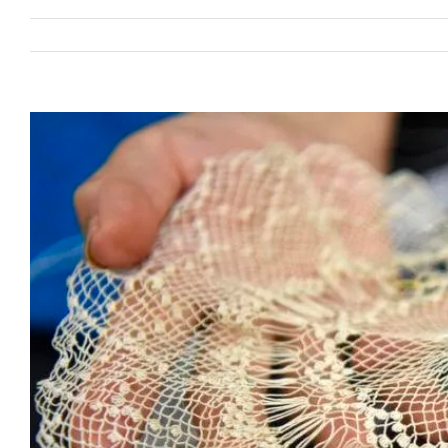
View
Larger
Image