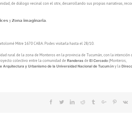
ad, de diálogo vecinal con el otrx, desarrollando sus propias narrativas, recor
𝗰𝗲𝘀 y 𝗭𝗼𝗻𝗮 𝗶𝗺𝗮𝗴𝗶𝗻𝗮𝗿𝗶𝗮.
Bartolomé Mitre 1670 CABA. Podes visitarla hasta el 28/10.
alidad rural de la zona de Monteros en la provincia de Tucumán, con la intención 
to colectivo entre la comunidad de 𝗥𝗮𝗻𝗱𝗲𝗿𝗮𝘀 de 𝗘𝗹 𝗖𝗲𝗿𝗰𝗮𝗱𝗼 (Monteros,
 𝗔𝗿𝗾𝘂𝗶𝘁𝗲𝗰𝘁𝘂𝗿𝗮 𝘆 𝗨𝗿𝗯𝗮𝗻𝗶𝘀𝗺𝗼 𝗱𝗲 𝗹𝗮 𝗨𝗻𝗶𝘃𝗲𝗿𝘀𝗶𝗱𝗮𝗱 𝗡𝗮𝗰𝗶𝗼𝗻𝗮𝗹 𝗱𝗲 𝗧𝘂𝗰𝘂𝗺á𝗻 y la 𝗗𝗶𝗿𝗲𝗰
Facebook
Twitter
Linkedin
Reddit
Tumblr
Google+
Pinteres
V