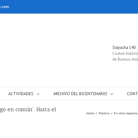
l.com
Suipacha 140
Ciudad Autón
de Buenos Air
ACTIVIDADES
ARCHIVO DEL BICENTENARIO
CONT
go en común”. Hasta el
Home
/
Plástica
/
En otros espacios