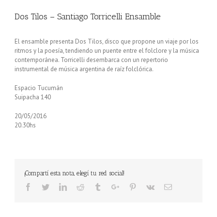
Dos Tilos – Santiago Torricelli Ensamble
El ensamble presenta Dos Tilos, disco que propone un viaje por los
ritmos y la poesía, tendiendo un puente entre el folclore y la música
contemporánea. Torricelli desembarca con un repertorio
instrumental de música argentina de raíz folclórica.
Espacio Tucumán
Suipacha 140
20/05/2016
20.30hs
¡Compartí esta nota, elegí tu red social!
Facebook
Twitter
Linkedin
Reddit
Tumblr
Google+
Pinterest
Vk
Email