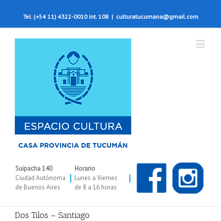
Tel. (+54 11) 4322-0010 int. 108
|
culturatucumana@gmail.com
Suipacha 140
Horario
|
|
Ciudad Autónoma
Lunes a Viernes
de Buenos Aires
de 8 a 16 horas
Dos Tilos – Santiago